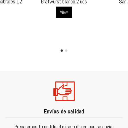
cabrales 12
Bratwurst blanco 2 uds
San 
View
Envíos de calidad
Preparamos tu pedido el mismo día en que se envía,