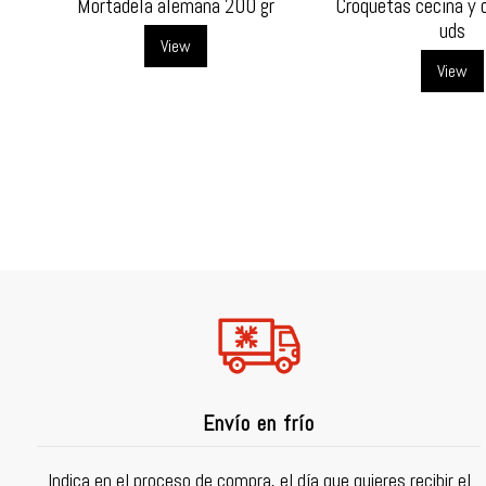
Mortadela alemana 200 gr
Croquetas cecina y 
uds
View
View
Envío en frío
Indica en el proceso de compra, el día que quieres recibir el