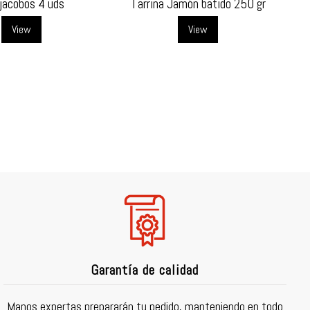
jacobos 4 uds
Tarrina Jamón batido 250 gr
View
View
Garantía de calidad
Manos expertas prepararán tu pedido, manteniendo en todo