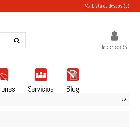
Lista de deseos (
0
)
Iniciar sesión
mones
Servicios
Blog