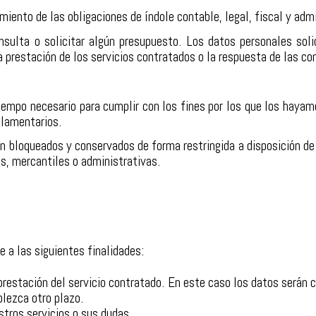
ento de las obligaciones de índole contable, legal, fiscal y admi
sulta o solicitar algún presupuesto. Los datos personales soli
a prestación de los servicios contratados o la respuesta de las co
iempo necesario para cumplir con los fines por los que los hayamos
glamentarios.
án bloqueados y conservados de forma restringida a disposición d
es, mercantiles o administrativas.
e a las siguientes finalidades:
a prestación del servicio contratado. En este caso los datos serán
blezca otro plazo.
tros servicios o sus dudas.