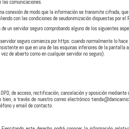
e las comunicaciones.
a conexión de modo que la información se transmite cifrada, que a
mpliendo con las condiciones de seudonimización dispuestas por el
és de un servidor seguro comprobando alguno de los siguientes asp
n servidor seguro comienza por https: cuando normalmente lo hace 
istente en que en una de las esquinas inferiores de la pantalla 
 vez de abierto como en cualquier servidor no seguro).
 LOPD, de acceso, rectificación, cancelación y oposición mediant
bien, a través de nuestro correo electrónico tienda@danicarnice
eléfono y email de contacto.
Ejercitando este derecho podrá conocer la información relati