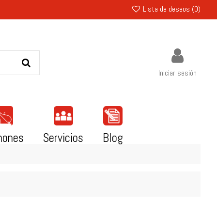
Lista de deseos (
0
)
Iniciar sesión
mones
Servicios
Blog