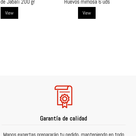
de Jabalí 200 gr
Huevos mimosa 6 uds
View
View
Garantía de calidad
Manos expertas prepararán tu pedido, manteniendo en todo