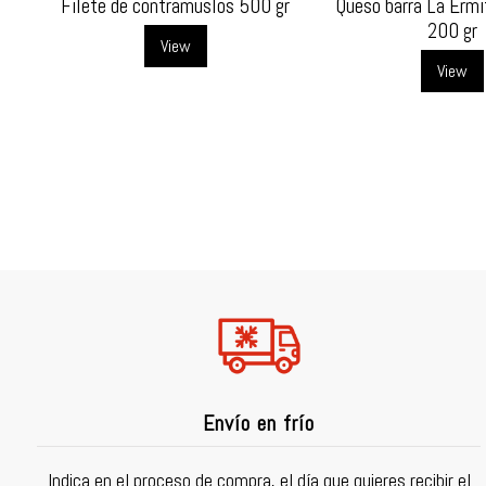
Filete de contramuslos 500 gr
Queso barra La Ermit
200 gr
View
View
Envío en frío
Indica en el proceso de compra, el día que quieres recibir el