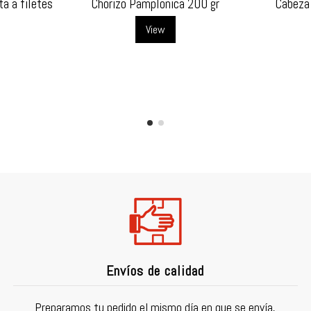
a a filetes
Chorizo Pamplonica 200 gr
Cabeza 
View
Envíos de calidad
Preparamos tu pedido el mismo día en que se envía,