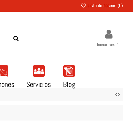
Lista de deseos (
0
)
Iniciar sesión
mones
Servicios
Blog